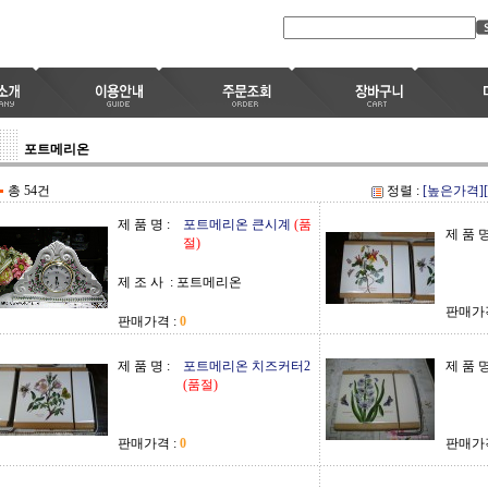
포트메리온
총 54건
정렬 :
[높은가격]
제 품 명 :
포트메리온 큰시계
(품
제 품 명
절)
제 조 사 :
포트메리온
판매가격
판매가격 :
0
제 품 명 :
포트메리온 치즈커터2
제 품 명
(품절)
판매가격 :
0
판매가격