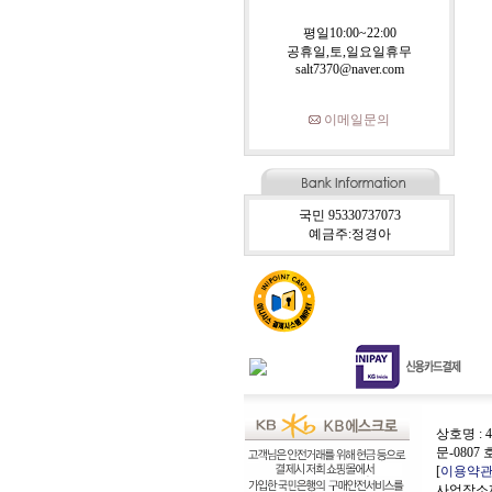
평일10:00~22:00
공휴일,토,일요일휴무
salt7370@naver.com
이메일문의
국민 95330737073
예금주:정경아
상호명 : 4
문-0807 
[
이용약
사업장소재지