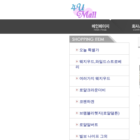
오늘 특별가
웨지우드,와일드스트로베
리
여러가지 웨지우드
로얄크라운더비
코펜하겐
브램블리헷지(로얄덜튼)
로얄알버트
빌보 나이프 그외