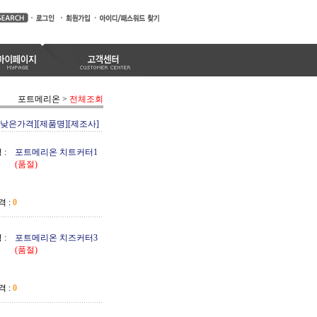
포트메리온
>
전체조회
[낮은가격]
[제품명]
[제조사]
 :
포트메리온 치트커터1
(품절)
 :
0
 :
포트메리온 치즈커터3
(품절)
 :
0