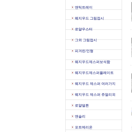
앤틱트레이
웨지우드 그림접시
로얄우스터
그외 그림접시
피겨린/인형
웨지우드제스퍼보석함
웨지우드제스퍼플레이트
웨지우드 제스퍼 여러가지
웨지우드 제스퍼 쥬얼리외
로얄덜튼
앤슬리
포트메리온