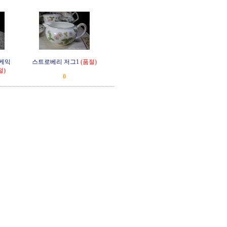
케익
스트로베리 저그1
(품절)
절)
0