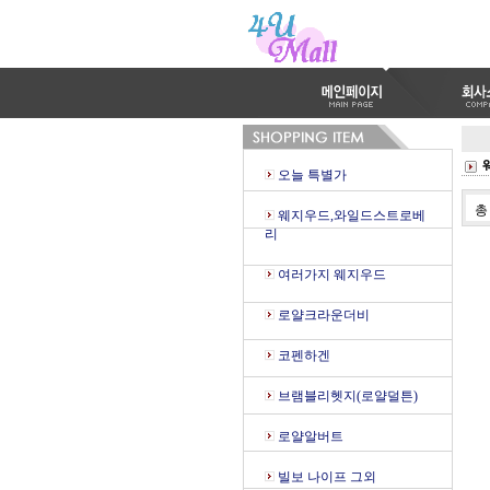
오늘 특별가
웨지우드,와일드스트로베
리
여러가지 웨지우드
로얄크라운더비
코펜하겐
브램블리헷지(로얄덜튼)
로얄알버트
빌보 나이프 그외