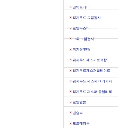
앤틱트레이
웨지우드 그림접시
로얄우스터
그외 그림접시
피겨린/인형
웨지우드제스퍼보석함
웨지우드제스퍼플레이트
웨지우드 제스퍼 여러가지
웨지우드 제스퍼 쥬얼리외
로얄덜튼
앤슬리
포트메리온