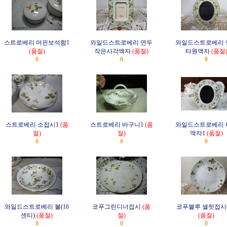
스트로베리 머핀보석함1
와일드스트로베리 연두
와일드스트로베리 
(품절)
작은사각액자
(품절)
타원액자
(품절
0
0
0
스트로베리 소접시1
(품
스트로베리 바구니1
(품
와일드스트로베리 
절)
절)
액자1
(품절)
0
0
0
와일드스트로베리 볼(16
코푸그린디너접시
(품
코푸블루 샐럿접시(
센티)
(품절)
절)
(품절)
0
0
0