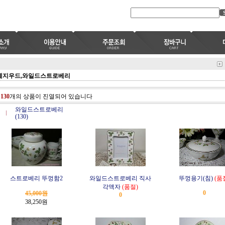
웨지우드,와일드스트로베리
총
130
개의 상품이 진열되어 있습니다
와일드스트로베리
(130)
스트로베리 뚜껑함2
와일드스트로베리 직사
뚜껑용기(침)
(품
각액자
(품절)
0
45,000원
0
38,250
원