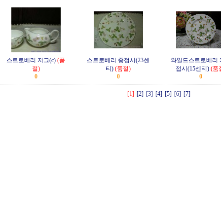
스트로베리 저그(c)
(품
스트로베리 중접시(23센
와일드스트로베리 
절)
티)
(품절)
접시(15센티)
(품
0
0
0
[1]
[2]
[3]
[4]
[5]
[6]
[7]