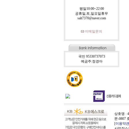
평일10:00~22:00
공휴일,토,일요일휴무
salt7370@naver.com
이메일문의
국민 95330737073
예금주:정경아
상호명 : 4
문-0807 
[
이용약
사업장소재지