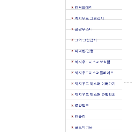
앤틱트레이
웨지우드 그림접시
로얄우스터
그외 그림접시
피겨린/인형
웨지우드제스퍼보석함
웨지우드제스퍼플레이트
웨지우드 제스퍼 여러가지
웨지우드 제스퍼 쥬얼리외
로얄덜튼
앤슬리
포트메리온