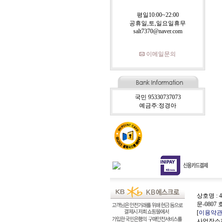
평일10:00~22:00
공휴일,토,일요일휴무
salt7370@naver.com
이메일문의
국민 95330737073
예금주:정경아
상호명 : 4
문-0807 
[
이용약
사업장소재지