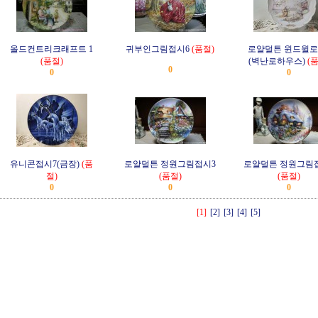
올드컨트리크래프트 1
귀부인그림접시6
(품절)
로얄덜튼 윈드윌로
(품절)
(벽난로하우스)
(
0
0
0
유니콘접시7(금장)
(품
로얄덜튼 정원그림접시3
로얄덜튼 정원그림
절)
(품절)
(품절)
0
0
0
[1]
[2]
[3]
[4]
[5]