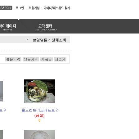
로얄덜튼
>
전체조회
 9
올드컨트리크래프트 2
(품절)
0