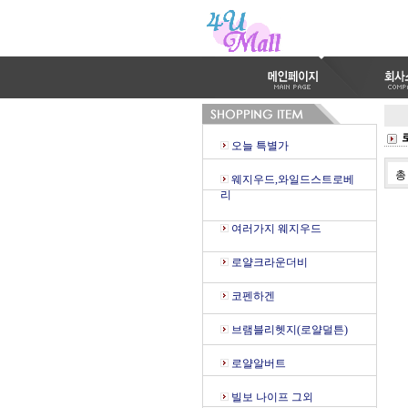
오늘 특별가
웨지우드,와일드스트로베
리
여러가지 웨지우드
로얄크라운더비
코펜하겐
브램블리헷지(로얄덜튼)
로얄알버트
빌보 나이프 그외