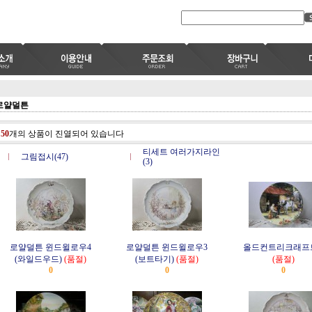
로얄덜튼
총
50
개의 상품이 진열되어 있습니다
티세트 여러가지라인
그림접시(47)
(3)
로얄덜튼 윈드윌로우4
로얄덜튼 윈드윌로우3
올드컨트리크래프트
(와일드우드)
(품절)
(보트타기)
(품절)
(품절)
0
0
0