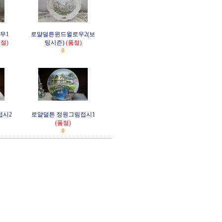
우1
로얄덜튼윈드윌로우2(보
품절)
팅시즌)
(품절)
0
접시2
로얄덜튼 정원그림접시1
(품절)
0