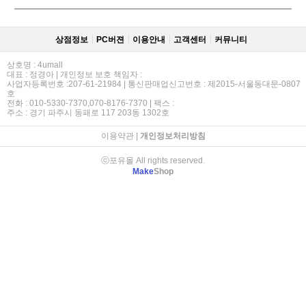
상점정보
PC버젼
이용안내
고객센터
커뮤니티
상호명 : 4umall
대표 : 정경아 | 개인정보 보호 책임자 :
사업자등록번호 :207-61-21984 | 통신판매업신고번호 : 제2015-서울동대문-0807
호
전화 : 010-5330-7370,070-8176-7370 | 팩스 :
주소 : 경기 파주시 동패로 117 203동 1302호
이용약관
|
개인정보처리방침
ⓒ포유몰 All rights reserved.
Make
Shop