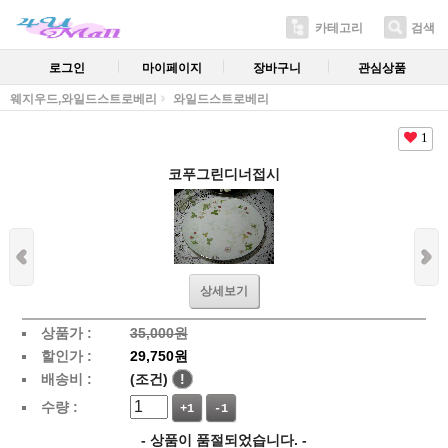
카테고리
검색
로그인
마이페이지
장바구니
관심상품
웨지우드,와일드스트로베리
와일드스트로베리
1
코푸그린디너접시
상세보기
상품가 :
35,000원
할인가 :
29,750원
배송비 :
(조건)
!
수량 :
+1
-1
- 상품이 품절되었습니다. -