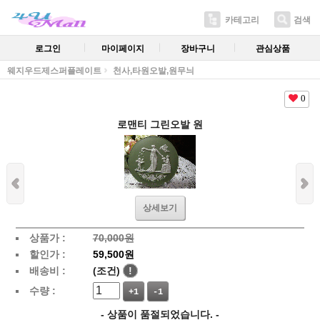
카테고리
검색
로그인
마이페이지
장바구니
관심상품
웨지우드제스퍼플레이트
천사,타원오발,원무늬
0
로맨티 그린오발 원
상세보기
상품가 :
70,000원
할인가 :
59,500원
배송비 :
(조건)
!
수량 :
+1
-1
- 상품이 품절되었습니다. -