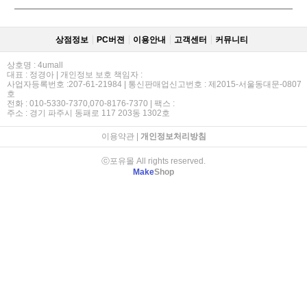
상점정보
PC버젼
이용안내
고객센터
커뮤니티
상호명 : 4umall
대표 : 정경아 | 개인정보 보호 책임자 :
사업자등록번호 :207-61-21984 | 통신판매업신고번호 : 제2015-서울동대문-0807
호
전화 : 010-5330-7370,070-8176-7370 | 팩스 :
주소 : 경기 파주시 동패로 117 203동 1302호
이용약관
|
개인정보처리방침
ⓒ포유몰 All rights reserved.
Make
Shop