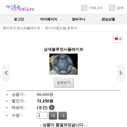
카테고리
검색
로그인
마이페이지
장바구니
관심상품
웨지우드제스퍼플레이트
천사,타원오발,원무늬
0
삼색블루천사플레이트
상세보기
상품가 :
85,000원
할인가 :
72,250원
배송비 :
(조건)
!
수량 :
+1
-1
- 상품이 품절되었습니다. -