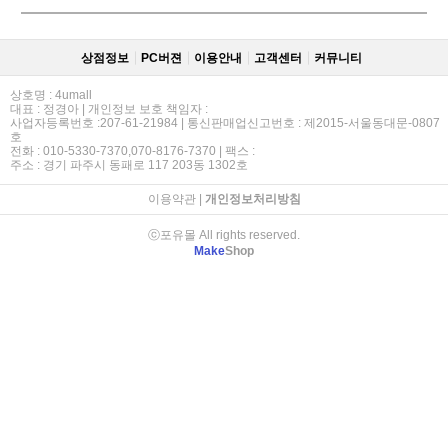
상점정보
PC버젼
이용안내
고객센터
커뮤니티
상호명 : 4umall
대표 : 정경아 | 개인정보 보호 책임자 :
사업자등록번호 :207-61-21984 | 통신판매업신고번호 : 제2015-서울동대문-0807
호
전화 : 010-5330-7370,070-8176-7370 | 팩스 :
주소 : 경기 파주시 동패로 117 203동 1302호
이용약관
|
개인정보처리방침
ⓒ포유몰 All rights reserved.
Make
Shop