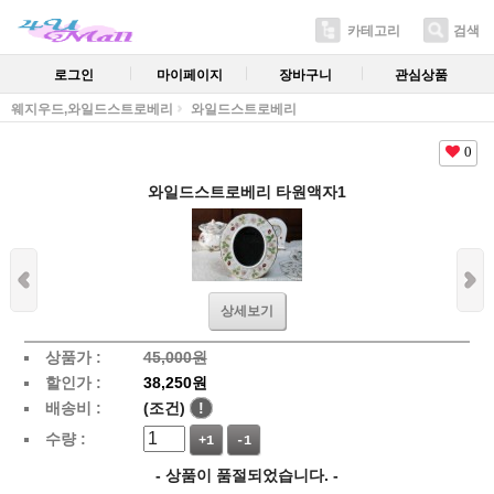
카테고리
검색
로그인
마이페이지
장바구니
관심상품
웨지우드,와일드스트로베리
와일드스트로베리
0
와일드스트로베리 타원액자1
상세보기
상품가 :
45,000원
할인가 :
38,250원
배송비 :
(조건)
!
수량 :
+1
-1
- 상품이 품절되었습니다. -