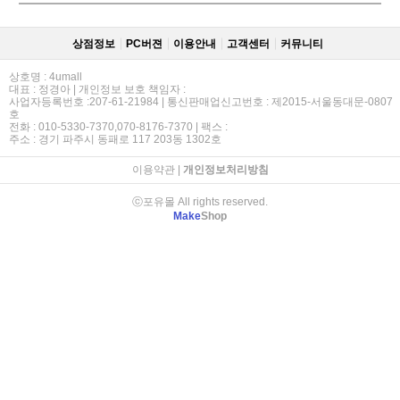
상점정보
PC버젼
이용안내
고객센터
커뮤니티
상호명 : 4umall
대표 : 정경아 | 개인정보 보호 책임자 :
사업자등록번호 :207-61-21984 | 통신판매업신고번호 : 제2015-서울동대문-0807
호
전화 : 010-5330-7370,070-8176-7370 | 팩스 :
주소 : 경기 파주시 동패로 117 203동 1302호
이용약관
|
개인정보처리방침
ⓒ포유몰 All rights reserved.
Make
Shop