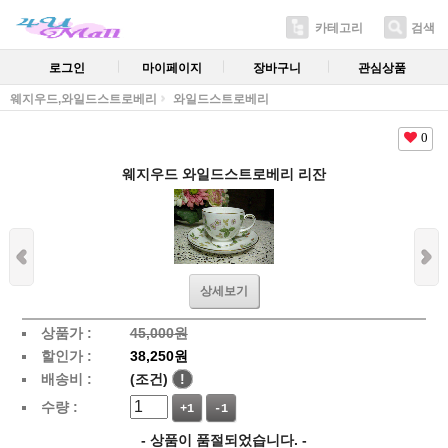
카테고리
검색
로그인
마이페이지
장바구니
관심상품
웨지우드,와일드스트로베리
와일드스트로베리
0
웨지우드 와일드스트로베리 리잔
상세보기
상품가 :
45,000원
할인가 :
38,250원
배송비 :
(조건)
!
수량 :
+1
-1
- 상품이 품절되었습니다. -