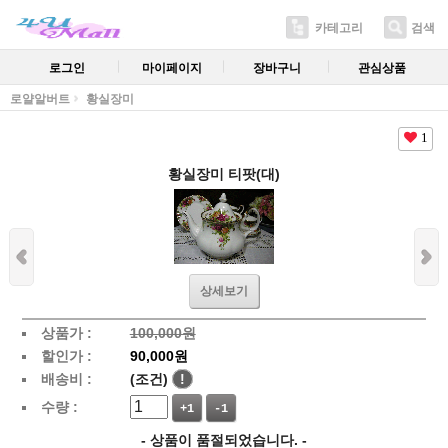
카테고리
검색
로그인
마이페이지
장바구니
관심상품
로얄알버트
황실장미
1
황실장미 티팟(대)
상세보기
상품가 :
100,000원
할인가 :
90,000원
배송비 :
(조건)
!
수량 :
+1
-1
- 상품이 품절되었습니다. -