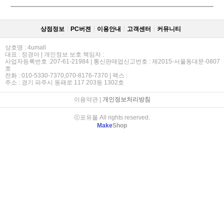
상점정보
PC버젼
이용안내
고객센터
커뮤니티
상호명 : 4umall
대표 : 정경아 | 개인정보 보호 책임자 :
사업자등록번호 :207-61-21984 | 통신판매업신고번호 : 제2015-서울동대문-0807
호
전화 : 010-5330-7370,070-8176-7370 | 팩스 :
주소 : 경기 파주시 동패로 117 203동 1302호
이용약관
|
개인정보처리방침
ⓒ포유몰 All rights reserved.
Make
Shop