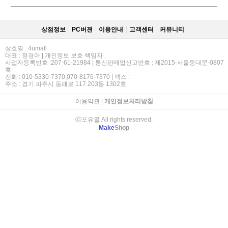
상점정보
PC버젼
이용안내
고객센터
커뮤니티
상호명 : 4umall
대표 : 정경아 | 개인정보 보호 책임자 :
사업자등록번호 :207-61-21984 | 통신판매업신고번호 : 제2015-서울동대문-0807
호
전화 : 010-5330-7370,070-8176-7370 | 팩스 :
주소 : 경기 파주시 동패로 117 203동 1302호
이용약관
|
개인정보처리방침
ⓒ포유몰 All rights reserved.
Make
Shop