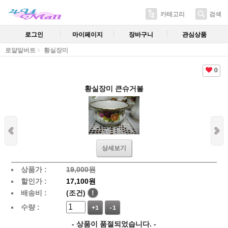
카테고리
검색
로그인
마이페이지
장바구니
관심상품
로얄알버트
황실장미
0
황실장미 큰슈거볼
상세보기
상품가 :
19,000원
할인가 :
17,100원
배송비 :
(조건)
!
수량 :
+1
-1
- 상품이 품절되었습니다. -