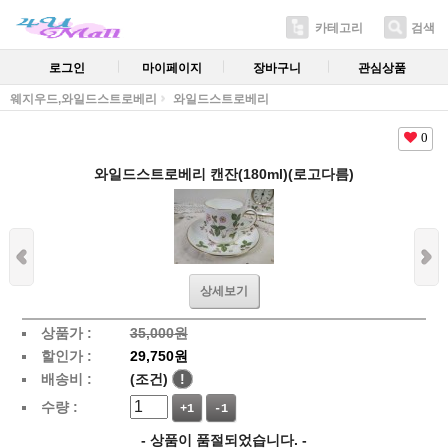
카테고리
검색
로그인
마이페이지
장바구니
관심상품
웨지우드,와일드스트로베리
와일드스트로베리
0
와일드스트로베리 캔잔(180ml)(로고다름)
상세보기
상품가 :
35,000원
할인가 :
29,750원
배송비 :
(조건)
!
수량 :
+1
-1
- 상품이 품절되었습니다. -