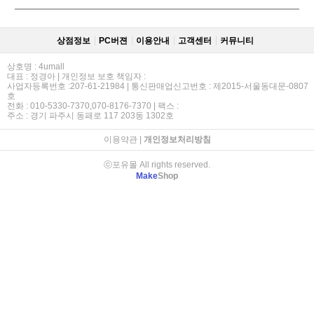
상점정보
PC버젼
이용안내
고객센터
커뮤니티
상호명 : 4umall
대표 : 정경아 | 개인정보 보호 책임자 :
사업자등록번호 :207-61-21984 | 통신판매업신고번호 : 제2015-서울동대문-0807
호
전화 : 010-5330-7370,070-8176-7370 | 팩스 :
주소 : 경기 파주시 동패로 117 203동 1302호
이용약관
|
개인정보처리방침
ⓒ포유몰 All rights reserved.
Make
Shop