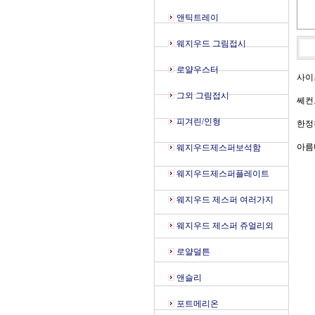
앤틱트레이
웨지우드 그림접시
로얄우스터
사이
그외 그림접시
쎄컨
피겨린/인형
한정
아름
웨지우드제스퍼보석함
웨지우드제스퍼플레이트
웨지우드 제스퍼 여러가지
웨지우드 제스퍼 쥬얼리외
로얄덜튼
앤슬리
포트메리온