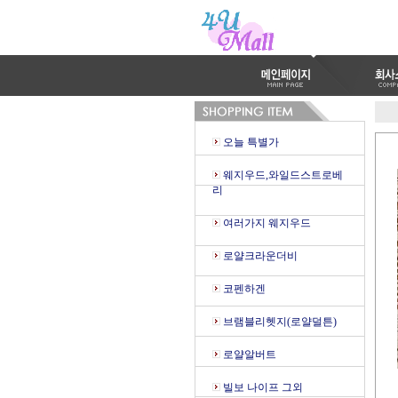
오늘 특별가
웨지우드,와일드스트로베
리
여러가지 웨지우드
로얄크라운더비
코펜하겐
브램블리헷지(로얄덜튼)
로얄알버트
빌보 나이프 그외