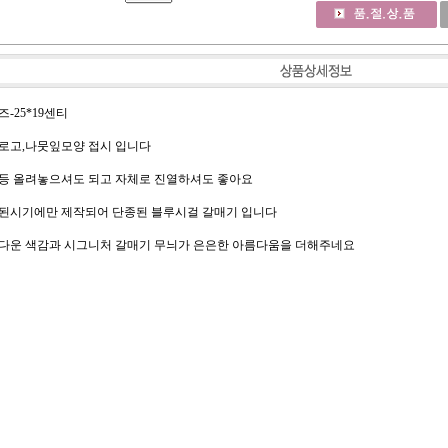
-25*19센티
로고,나뭇잎모양 접시 입니다
등 올려놓으셔도 되고 자체로 진열하셔도 좋아요
된시기에만 제작되어 단종된 블루시걸 갈매기 입니다
다운 색감과 시그니처 갈매기 무늬가 은은한 아름다움을 더해주네요