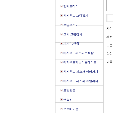
앤틱트레이
웨지우드 그림접시
로얄우스터
사이즈
그외 그림접시
쎄컨
피겨린/인형
소품
웨지우드제스퍼보석함
한정
아름
웨지우드제스퍼플레이트
웨지우드 제스퍼 여러가지
웨지우드 제스퍼 쥬얼리외
로얄덜튼
앤슬리
포트메리온