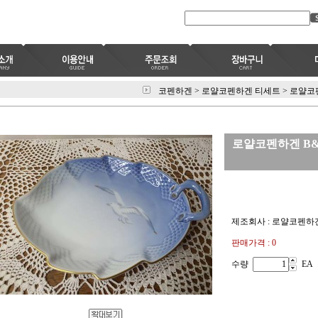
코펜하겐
>
로얄코펜하겐 티세트
>
로얄코
로얄코펜하겐 B&
제조회사 : 로얄코펜하
판매가격 : 0
수량
EA