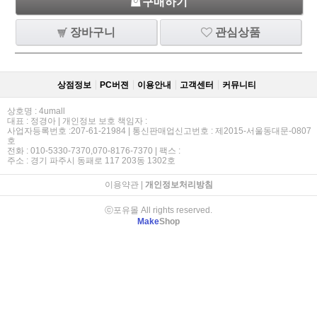
구매하기
장바구니
관심상품
상점정보
PC버젼
이용안내
고객센터
커뮤니티
상호명 : 4umall
대표 : 정경아 | 개인정보 보호 책임자 :
사업자등록번호 :207-61-21984 | 통신판매업신고번호 : 제2015-서울동대문-0807
호
전화 : 010-5330-7370,070-8176-7370 | 팩스 :
주소 : 경기 파주시 동패로 117 203동 1302호
이용약관
|
개인정보처리방침
ⓒ포유몰 All rights reserved.
Make
Shop