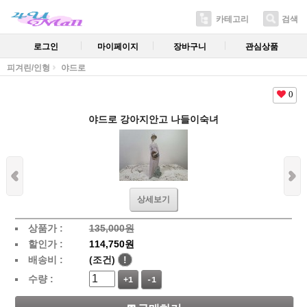
카테고리
검색
로그인
마이페이지
장바구니
관심상품
피겨린/인형
야드로
0
야드로 강아지안고 나들이숙녀
상세보기
상품가 :
135,000원
할인가 :
114,750원
배송비 :
(조건)
!
수량 :
+1
-1