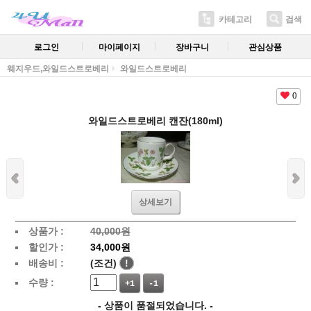
카테고리
검색
로그인
마이페이지
장바구니
관심상품
웨지우드,와일드스트로베리
와일드스트로베리
0
와일드스트로베리 캔잔(180ml)
상세보기
상품가 :
40,000원
할인가 :
34,000원
배송비 :
(조건)
!
수량 :
+1
-1
- 상품이 품절되었습니다. -