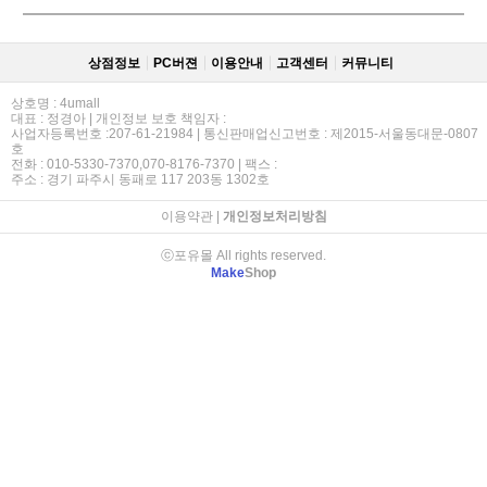
상점정보
PC버젼
이용안내
고객센터
커뮤니티
상호명 : 4umall
대표 : 정경아 | 개인정보 보호 책임자 :
사업자등록번호 :207-61-21984 | 통신판매업신고번호 : 제2015-서울동대문-0807
호
전화 : 010-5330-7370,070-8176-7370 | 팩스 :
주소 : 경기 파주시 동패로 117 203동 1302호
이용약관
|
개인정보처리방침
ⓒ포유몰 All rights reserved.
Make
Shop