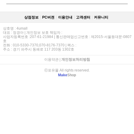
상점정보
PC버젼
이용안내
고객센터
커뮤니티
상호명 : 4umall
대표 : 정경아 | 개인정보 보호 책임자 :
사업자등록번호 :207-61-21984 | 통신판매업신고번호 : 제2015-서울동대문-0807
호
전화 : 010-5330-7370,070-8176-7370 | 팩스 :
주소 : 경기 파주시 동패로 117 203동 1302호
이용약관
|
개인정보처리방침
ⓒ포유몰 All rights reserved.
Make
Shop