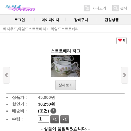
카테고리
검색
로그인
마이페이지
장바구니
관심상품
웨지우드,와일드스트로베리
와일드스트로베리
0
스트로베리 저그
상세보기
상품가 :
45,000원
할인가 :
38,250원
배송비 :
(조건)
!
수량 :
+1
-1
- 상품이 품절되었습니다. -