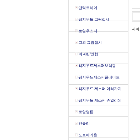
앤틱트레이
웨지우드 그림접시
사이즈
로얄우스터
그외 그림접시
피겨린/인형
웨지우드제스퍼보석함
웨지우드제스퍼플레이트
웨지우드 제스퍼 여러가지
웨지우드 제스퍼 쥬얼리외
로얄덜튼
앤슬리
포트메리온