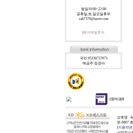
평일10:00~22:00
공휴일,토,일요일휴무
salt7370@naver.com
이메일문의
국민 95330737073
예금주:정경아
상호명 : 4
문-0807 
[
이용약관
사업장소재지