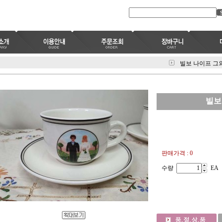
빌보 나이프 그
빌보
판매가격 : 0
수량
EA