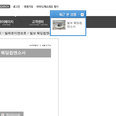
빌보 웨딩컵
앤소서
외
>
빌레로이앤보흐
>
빌보 웨딩컵앤소서
 웨딩컵앤소서