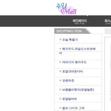
오늘 특별가
웨지우드,와일드스트로베
리
여러가지 웨지우드
로얄크라운더비
코펜하겐
브램블리헷지(로얄덜튼)
로얄알버트
빌보 나이프 그외