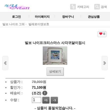
카테고리
검색
로그인
마이페이지
장바구니
관심상품
빌보 나이프 그외
빌레로이앤보흐
0
빌보 나이프크리스마스 사각귀달이접시
상세보기
상품가 :
79,000원
할인가 :
71,100원
배송비 :
(조건)
!
수량 :
+1
-1
- 상품이 품절되었습니다. -