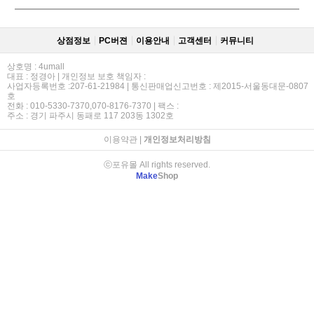
상점정보
PC버젼
이용안내
고객센터
커뮤니티
상호명 : 4umall
대표 : 정경아 | 개인정보 보호 책임자 :
사업자등록번호 :207-61-21984 | 통신판매업신고번호 : 제2015-서울동대문-0807
호
전화 : 010-5330-7370,070-8176-7370 | 팩스 :
주소 : 경기 파주시 동패로 117 203동 1302호
이용약관
|
개인정보처리방침
ⓒ포유몰 All rights reserved.
Make
Shop