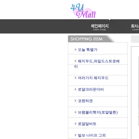
오늘 특별가
웨지우드,와일드스트로베
리
여러가지 웨지우드
로얄크라운더비
코펜하겐
브램블리헷지(로얄덜튼)
로얄알버트
빌보 나이프 그외