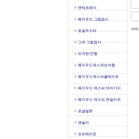
앤틱트레이
웨지우드 그림접시
사이
로얄우스터
그외 그림접시
피겨린/인형
웨지우드제스퍼보석함
웨지우드제스퍼플레이트
웨지우드 제스퍼 여러가지
웨지우드 제스퍼 쥬얼리외
로얄덜튼
앤슬리
포트메리온