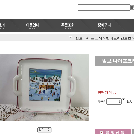
빌보 나이프 그외
>
빌레로이앤보흐
빌보 나이프크
판매가격 : 0
수량
EA