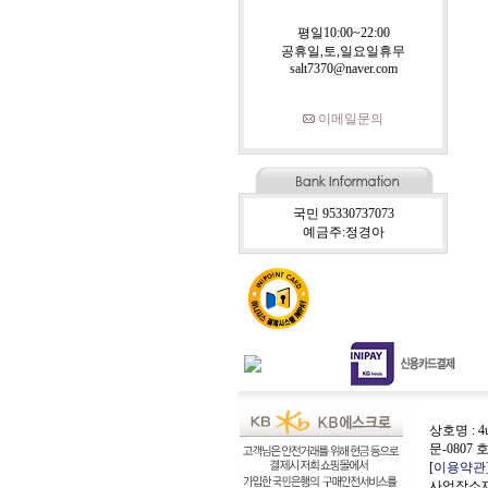
평일10:00~22:00
공휴일,토,일요일휴무
salt7370@naver.com
이메일문의
국민 95330737073
예금주:정경아
상호명 : 4
문-0807 
[
이용약관
사업장소재지