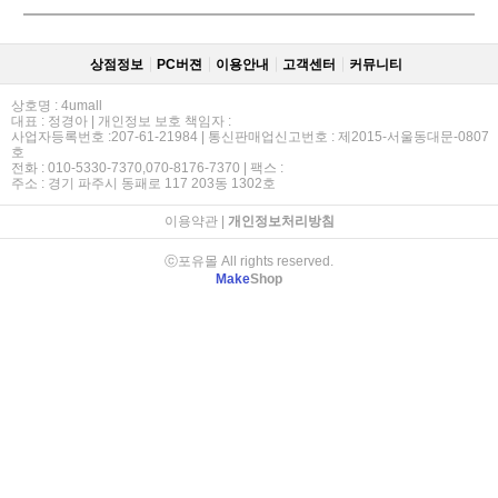
상점정보
PC버젼
이용안내
고객센터
커뮤니티
상호명 : 4umall
대표 : 정경아 | 개인정보 보호 책임자 :
사업자등록번호 :207-61-21984 | 통신판매업신고번호 : 제2015-서울동대문-0807
호
전화 : 010-5330-7370,070-8176-7370 | 팩스 :
주소 : 경기 파주시 동패로 117 203동 1302호
이용약관
|
개인정보처리방침
ⓒ포유몰 All rights reserved.
Make
Shop