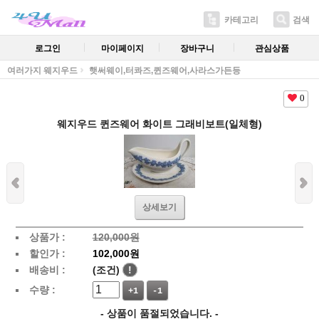
카테고리
검색
로그인
마이페이지
장바구니
관심상품
여러가지 웨지우드
햇써웨이,터콰즈,퀸즈웨어,사라스가든등
0
웨지우드 퀸즈웨어 화이트 그래비보트(일체형)
상세보기
상품가 :
120,000원
할인가 :
102,000원
배송비 :
(조건)
!
수량 :
+1
-1
- 상품이 품절되었습니다. -