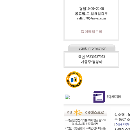
평일10:00~22:00
공휴일,토,일요일휴무
salt7370@naver.com
이메일문의
국민 95330737073
예금주:정경아
상호명 : 4
문-0807 
[
이용약관
사업장소재지