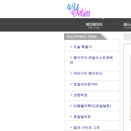
오늘 특별가
웨지우드,와일드스트로베
리
여러가지 웨지우드
로얄크라운더비
코펜하겐
브램블리헷지(로얄덜튼)
로얄알버트
빌보 나이프 그외