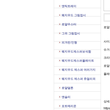
앤틱트레이
웨지우드 그림접시
로얄우스터
로얄
그외 그림접시
사이
피겨린/인형
슈거
웨지우드제스퍼보석함
크리머
웨지우드제스퍼플레이트
로얄
웨지우드 제스퍼 여러가지
풀레
웨지우드 제스퍼 쥬얼리외
로얄덜튼
앤슬리
상세
포트메리온
http