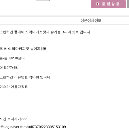
코펜하겐 풀레이스 악마에소팟과 슈거볼크리머 셋트 입니다
즈-에소 악마커피팟-높이21센티
볼-높이8*10센티
-8.5*7센티
코펜하겐의 유명한 악마팟 입니다
이스가 아름다워요
사진 보러가기>>>
s://blog.naver.com/salt7370/223305153109