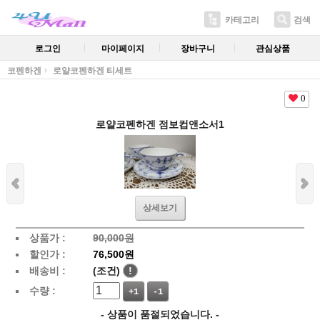
카테고리
검색
로그인
마이페이지
장바구니
관심상품
코펜하겐
로얄코펜하겐 티세트
0
로얄코펜하겐 점보컵앤소서1
상세보기
상품가 :
90,000원
할인가 :
76,500원
배송비 :
(조건)
!
수량 :
+1
-1
- 상품이 품절되었습니다. -