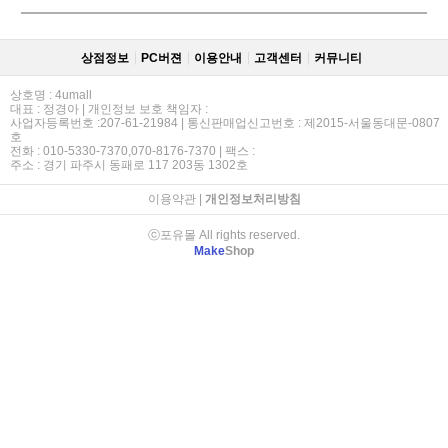
상점정보
PC버젼
이용안내
고객센터
커뮤니티
상호명 : 4umall
대표 : 정경아 | 개인정보 보호 책임자 :
사업자등록번호 :207-61-21984 | 통신판매업신고번호 : 제2015-서울동대문-0807
호
전화 : 010-5330-7370,070-8176-7370 | 팩스 :
주소 : 경기 파주시 동패로 117 203동 1302호
이용약관
|
개인정보처리방침
ⓒ포유몰 All rights reserved.
Make
Shop