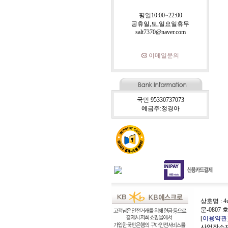
평일10:00~22:00
공휴일,토,일요일휴무
salt7370@naver.com
이메일문의
국민 95330737073
예금주:정경아
상호명 : 4
문-0807 
[
이용약관
사업장소재지