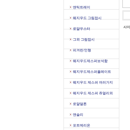
앤틱트레이
웨지우드 그림접시
사이
로얄우스터
그외 그림접시
피겨린/인형
웨지우드제스퍼보석함
웨지우드제스퍼플레이트
웨지우드 제스퍼 여러가지
웨지우드 제스퍼 쥬얼리외
로얄덜튼
앤슬리
포트메리온