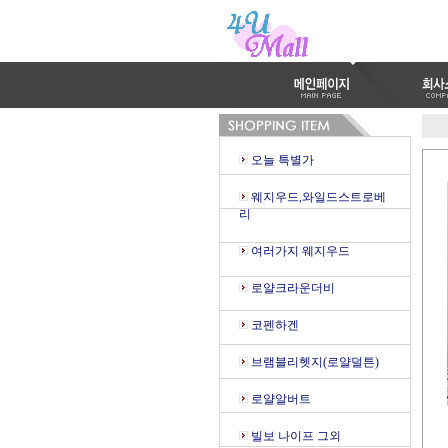
오늘 특별가
웨지우드,와일드스트로베
리
여러가지 웨지우드
로얄크라운더비
코펜하겐
브램블리헷지(로얄덜튼)
로얄알버트
빌보 나이프 그외