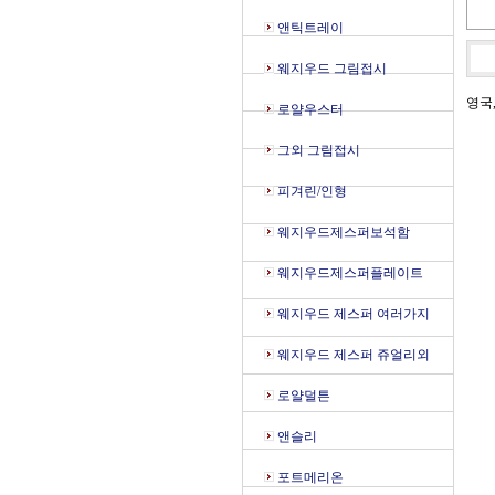
앤틱트레이
웨지우드 그림접시
영국
로얄우스터
그외 그림접시
피겨린/인형
웨지우드제스퍼보석함
웨지우드제스퍼플레이트
웨지우드 제스퍼 여러가지
웨지우드 제스퍼 쥬얼리외
로얄덜튼
앤슬리
포트메리온