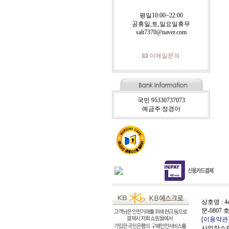
평일10:00~22:00
공휴일,토,일요일휴무
salt7370@naver.com
이메일문의
국민 95330737073
예금주:정경아
상호명 : 4
문-0807 
[
이용약관
사업장소재지