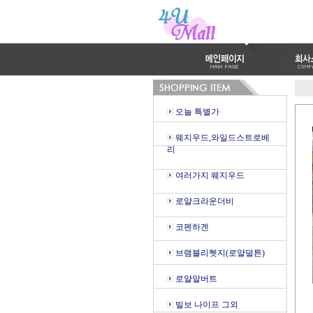
오늘 특별가
웨지우드,와일드스트로베
리
여러가지 웨지우드
로얄크라운더비
코펜하겐
브램블리헷지(로얄덜튼)
로얄알버트
빌보 나이프 그외