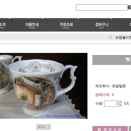
브램블리헷
헷
제조회사 : 로얄덜튼
판매가격 : 0
수량
EA