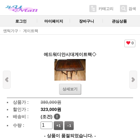
카테고리
검색
로그인
마이페이지
장바구니
관심상품
엔틱가구
게이트랙
0
에드워디안시대게이트랙◇
상세보기
상품가 :
380,000원
할인가 :
323,000원
배송비 :
(조건)
!
수량 :
+1
-1
- 상품이 품절되었습니다. -