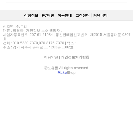
상점정보
PC버젼
이용안내
고객센터
커뮤니티
상호명 : 4umall
대표 : 정경아 | 개인정보 보호 책임자 :
사업자등록번호 :207-61-21984 | 통신판매업신고번호 : 제2015-서울동대문-0807
호
전화 : 010-5330-7370,070-8176-7370 | 팩스 :
주소 : 경기 파주시 동패로 117 203동 1302호
이용약관
|
개인정보처리방침
ⓒ포유몰 All rights reserved.
Make
Shop