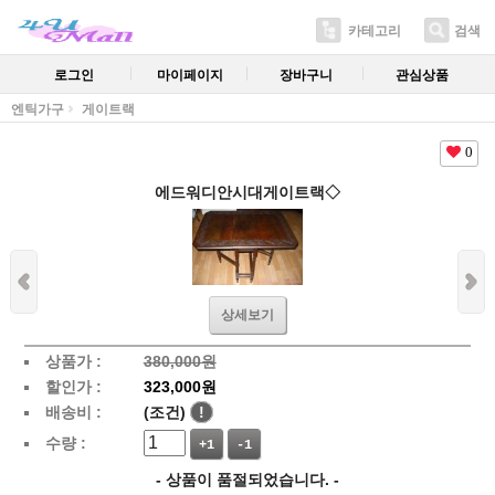
카테고리
검색
로그인
마이페이지
장바구니
관심상품
엔틱가구
게이트랙
0
에드워디안시대게이트랙◇
상세보기
상품가 :
380,000원
할인가 :
323,000원
배송비 :
(조건)
!
수량 :
+1
-1
- 상품이 품절되었습니다. -