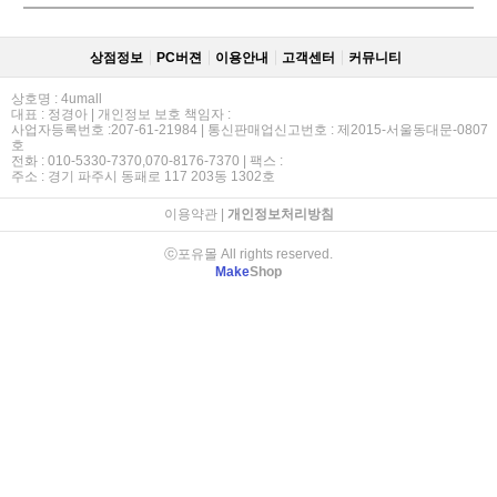
상점정보
PC버젼
이용안내
고객센터
커뮤니티
상호명 : 4umall
대표 : 정경아 | 개인정보 보호 책임자 :
사업자등록번호 :207-61-21984 | 통신판매업신고번호 : 제2015-서울동대문-0807
호
전화 : 010-5330-7370,070-8176-7370 | 팩스 :
주소 : 경기 파주시 동패로 117 203동 1302호
이용약관
|
개인정보처리방침
ⓒ포유몰 All rights reserved.
Make
Shop