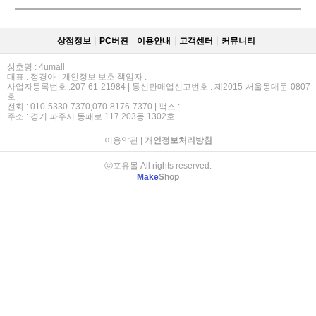
상점정보
PC버젼
이용안내
고객센터
커뮤니티
상호명 : 4umall
대표 : 정경아 | 개인정보 보호 책임자 :
사업자등록번호 :207-61-21984 | 통신판매업신고번호 : 제2015-서울동대문-0807
호
전화 : 010-5330-7370,070-8176-7370 | 팩스 :
주소 : 경기 파주시 동패로 117 203동 1302호
이용약관
|
개인정보처리방침
ⓒ포유몰 All rights reserved.
Make
Shop