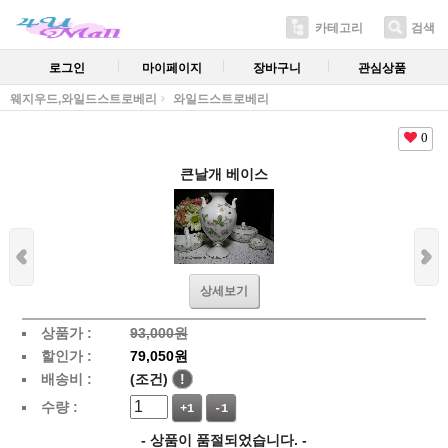
카테고리
검색
로그인
마이페이지
장바구니
관심상품
웨지우드,와일드스트로베리
와일드스트로베리
0
큰날개 베이스
상세보기
상품가 :
93,000원
할인가 :
79,050원
배송비 :
(조건)
!
수량 :
+1
-1
- 상품이 품절되었습니다. -