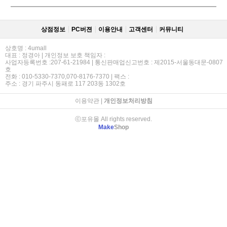
상점정보
PC버젼
이용안내
고객센터
커뮤니티
상호명 : 4umall
대표 : 정경아 | 개인정보 보호 책임자 :
사업자등록번호 :207-61-21984 | 통신판매업신고번호 : 제2015-서울동대문-0807
호
전화 : 010-5330-7370,070-8176-7370 | 팩스 :
주소 : 경기 파주시 동패로 117 203동 1302호
이용약관
|
개인정보처리방침
ⓒ포유몰 All rights reserved.
Make
Shop