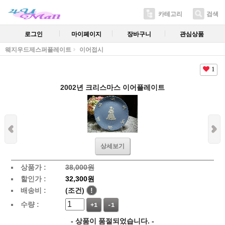
카테고리
검색
로그인
마이페이지
장바구니
관심상품
웨지우드제스퍼플레이트
이어접시
1
2002년 크리스마스 이어플레이트
상세보기
상품가 :
38,000원
할인가 :
32,300원
배송비 :
(조건)
!
수량 :
+1
-1
- 상품이 품절되었습니다. -