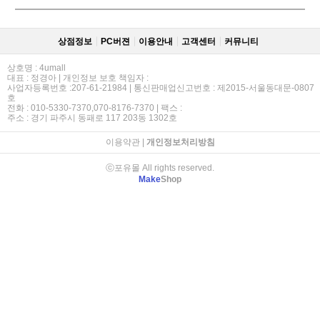
상점정보
PC버젼
이용안내
고객센터
커뮤니티
상호명 : 4umall
대표 : 정경아 | 개인정보 보호 책임자 :
사업자등록번호 :207-61-21984 | 통신판매업신고번호 : 제2015-서울동대문-0807
호
전화 : 010-5330-7370,070-8176-7370 | 팩스 :
주소 : 경기 파주시 동패로 117 203동 1302호
이용약관
|
개인정보처리방침
ⓒ포유몰 All rights reserved.
Make
Shop