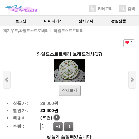
카테고리
검색
로그인
마이페이지
장바구니
관심상품
웨지우드,와일드스트로베리
와일드스트로베리
0
와일드스트로베리 브래드접시(17)
상세보기
상품가 :
28,000원
할인가 :
23,800원
배송비 :
(조건)
!
수량 :
+1
-1
- 상품이 품절되었습니다. -