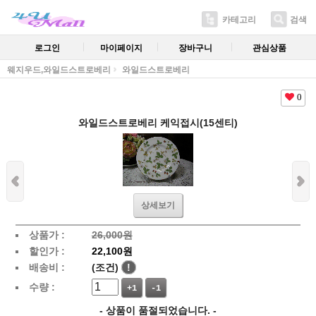
카테고리
검색
로그인
마이페이지
장바구니
관심상품
웨지우드,와일드스트로베리
와일드스트로베리
0
와일드스트로베리 케익접시(15센티)
상세보기
상품가 :
26,000원
할인가 :
22,100원
배송비 :
(조건)
!
수량 :
+1
-1
- 상품이 품절되었습니다. -