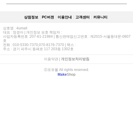
상점정보
PC버젼
이용안내
고객센터
커뮤니티
상호명 : 4umall
대표 : 정경아 | 개인정보 보호 책임자 :
사업자등록번호 :207-61-21984 | 통신판매업신고번호 : 제2015-서울동대문-0807
호
전화 : 010-5330-7370,070-8176-7370 | 팩스 :
주소 : 경기 파주시 동패로 117 203동 1302호
이용약관
|
개인정보처리방침
ⓒ포유몰 All rights reserved.
Make
Shop