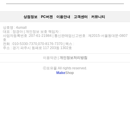
상점정보
PC버젼
이용안내
고객센터
커뮤니티
상호명 : 4umall
대표 : 정경아 | 개인정보 보호 책임자 :
사업자등록번호 :207-61-21984 | 통신판매업신고번호 : 제2015-서울동대문-0807
호
전화 : 010-5330-7370,070-8176-7370 | 팩스 :
주소 : 경기 파주시 동패로 117 203동 1302호
이용약관
|
개인정보처리방침
ⓒ포유몰 All rights reserved.
Make
Shop