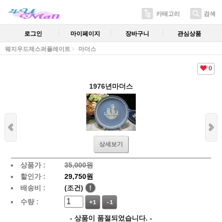
카테고리
검색
로그인
마이페이지
장바구니
관심상품
웨지우드제스퍼플레이트
마더스
0
1976년마더스
상세보기
상품가 :
35,000원
할인가 :
29,750원
배송비 :
(조건)
!
수량 :
+1
-1
- 상품이 품절되었습니다. -