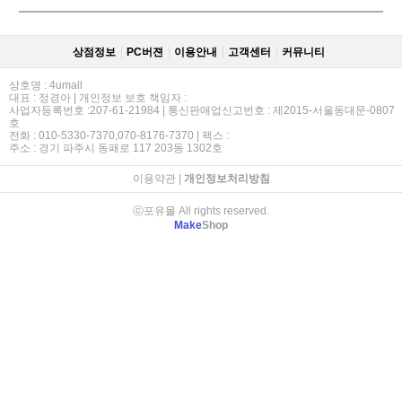
상점정보
PC버젼
이용안내
고객센터
커뮤니티
상호명 : 4umall
대표 : 정경아 | 개인정보 보호 책임자 :
사업자등록번호 :207-61-21984 | 통신판매업신고번호 : 제2015-서울동대문-0807
호
전화 : 010-5330-7370,070-8176-7370 | 팩스 :
주소 : 경기 파주시 동패로 117 203동 1302호
이용약관
|
개인정보처리방침
ⓒ포유몰 All rights reserved.
Make
Shop