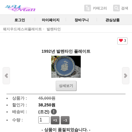
카테고리
검색
로그인
마이페이지
장바구니
관심상품
웨지우드제스퍼플레이트
발렌타인
3
1992년 발렌타인 플레이트
상세보기
상품가 :
45,000원
할인가 :
38,250원
배송비 :
(조건)
!
수량 :
+1
-1
- 상품이 품절되었습니다. -