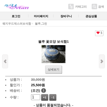
카테고리
검색
로그인
마이페이지
장바구니
관심상품
웨지우드제스퍼보석함
블루,그린
5
블루 꽃모양 보석함1
상세보기
상품가 :
30,000원
할인가 :
25,500원
배송비 :
(조건)
!
수량 :
+1
-1
- 상품이 품절되었습니다. -