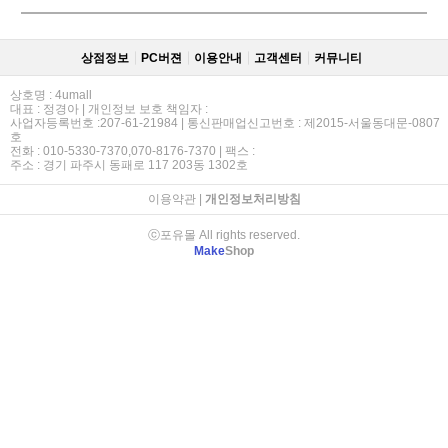
상점정보
PC버젼
이용안내
고객센터
커뮤니티
상호명 : 4umall
대표 : 정경아 | 개인정보 보호 책임자 :
사업자등록번호 :207-61-21984 | 통신판매업신고번호 : 제2015-서울동대문-0807
호
전화 : 010-5330-7370,070-8176-7370 | 팩스 :
주소 : 경기 파주시 동패로 117 203동 1302호
이용약관
|
개인정보처리방침
ⓒ포유몰 All rights reserved.
Make
Shop