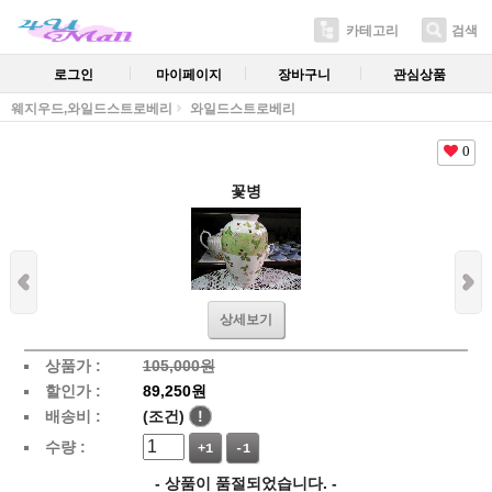
카테고리
검색
로그인
마이페이지
장바구니
관심상품
웨지우드,와일드스트로베리
와일드스트로베리
0
꽃병
상세보기
상품가 :
105,000원
할인가 :
89,250원
배송비 :
(조건)
!
수량 :
+1
-1
- 상품이 품절되었습니다. -