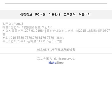
상점정보
PC버젼
이용안내
고객센터
커뮤니티
상호명 : 4umall
대표 : 정경아 | 개인정보 보호 책임자 :
사업자등록번호 :207-61-21984 | 통신판매업신고번호 : 제2015-서울동대문-0807
호
전화 : 010-5330-7370,070-8176-7370 | 팩스 :
주소 : 경기 파주시 동패로 117 203동 1302호
이용약관
|
개인정보처리방침
ⓒ포유몰 All rights reserved.
Make
Shop