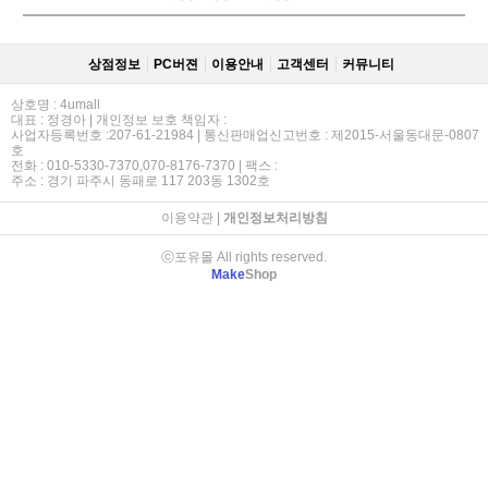
상점정보
PC버젼
이용안내
고객센터
커뮤니티
상호명 : 4umall
대표 : 정경아 | 개인정보 보호 책임자 :
사업자등록번호 :207-61-21984 | 통신판매업신고번호 : 제2015-서울동대문-0807
호
전화 : 010-5330-7370,070-8176-7370 | 팩스 :
주소 : 경기 파주시 동패로 117 203동 1302호
이용약관
|
개인정보처리방침
ⓒ포유몰 All rights reserved.
Make
Shop