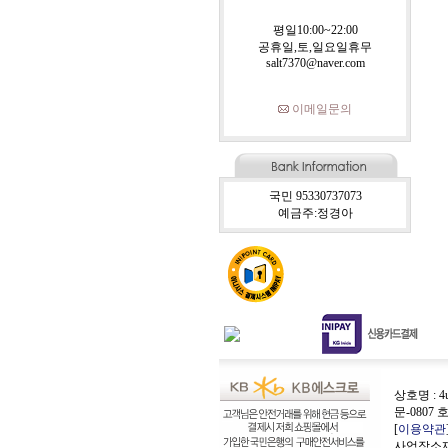
평일10:00~22:00
공휴일,토,일요일휴무
salt7370@naver.com
이메일문의
국민 95330737073
예금주:정경아
상호명 : 4
문-0807 
[
이용약관
사업장소재지