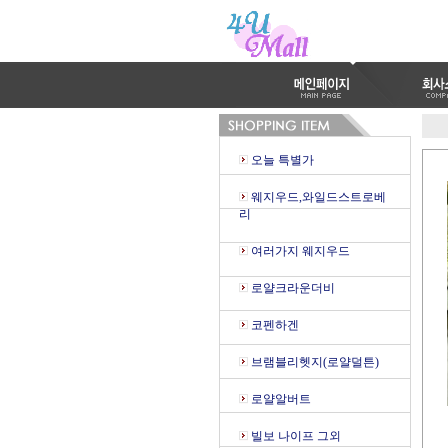
오늘 특별가
웨지우드,와일드스트로베
리
여러가지 웨지우드
로얄크라운더비
코펜하겐
브램블리헷지(로얄덜튼)
로얄알버트
빌보 나이프 그외