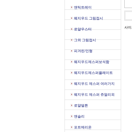
앤틱트레이
웨지우드 그림접시
사이즈
로얄우스터
그외 그림접시
피겨린/인형
웨지우드제스퍼보석함
웨지우드제스퍼플레이트
웨지우드 제스퍼 여러가지
웨지우드 제스퍼 쥬얼리외
로얄덜튼
앤슬리
포트메리온