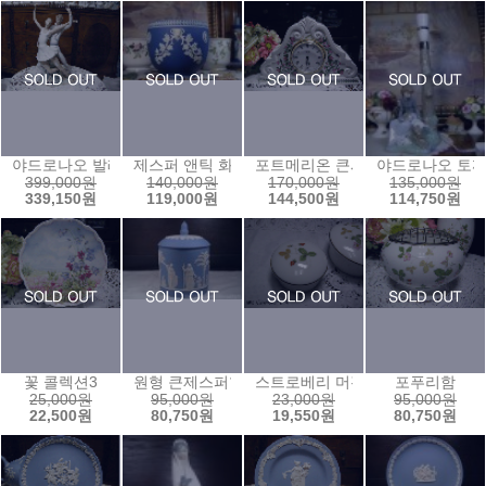
야드로나오 발레하는남녀
제스퍼 앤틱 화분08
포트메리온 큰시계
야드로나오 토끼
399,000원
140,000원
170,000원
135,000원
339,150원
119,000원
144,500원
114,750원
꽃 콜렉션3
원형 큰제스퍼함1
스트로베리 머핀보석함1
포푸리함
25,000원
95,000원
23,000원
95,000원
22,500원
80,750원
19,550원
80,750원