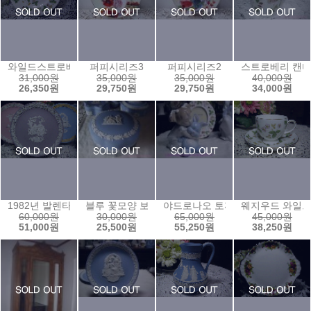
와일드스트로베리 샐러드접시(21센티)
퍼피시리즈3
퍼피시리즈2
스트로베리 캔
31,000원
35,000원
35,000원
40,000원
26,350원
29,750원
29,750원
34,000원
1982년 발렌타인
블루 꽃모양 보석함3
야드로나오 토끼와아기
웨지우드 와일
60,000원
30,000원
65,000원
45,000원
51,000원
25,500원
55,250원
38,250원