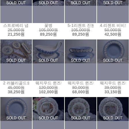
스트로베리 냅킨링(1개가격)
꽃병
5-1리젠트 진분홍 타원트레이
4.리젠트 비비드
25,000원
105,000원
105,000원
50,000원
21,250원
89,250원
89,250원
42,500원
2 러블리골드로즈 빗,거울 솔셋트
웨지우드 퀸즈웨어 화이트 그래비보트(일체형)
웨지우드 퀸즈웨어 양손주름습볼
웨지우드 퀸즈웨
45,000원
120,000원
80,000원
39,000원
38,250원
102,000원
68,000원
33,150원