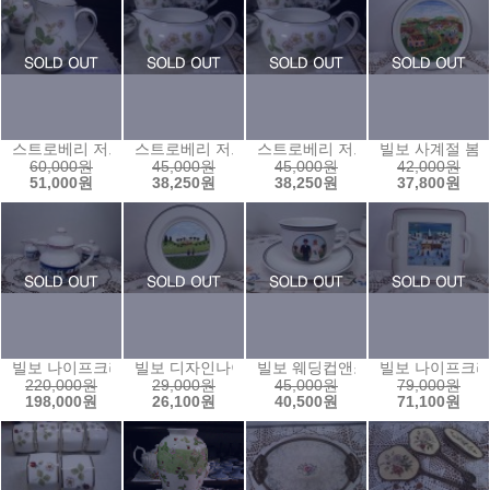
스트로베리 저그2
스트로베리 저그1
스트로베리 저그
빌보 사계절 봄접시
60,000원
45,000원
45,000원
42,000원
51,000원
38,250원
38,250원
37,800원
빌보 나이프크리스마스 티팟셋트
빌보 디자인나이프 브래드접시6 (17)
빌보 웨딩컵앤소서
빌보 나이프크
220,000원
29,000원
45,000원
79,000원
198,000원
26,100원
40,500원
71,100원