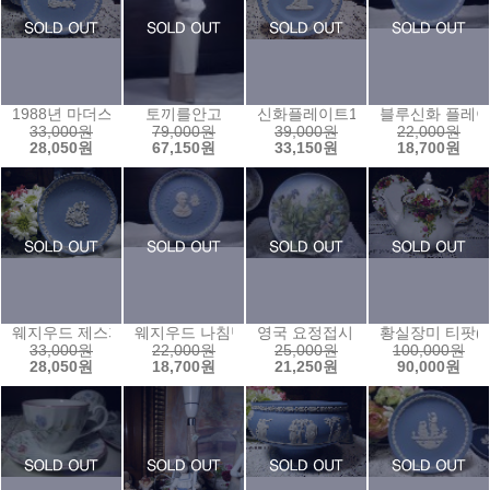
1988년 마더스 플레이트
토끼를안고
신화플레이트1
블루신화 플레이
33,000원
79,000원
39,000원
22,000원
28,050원
67,150원
33,150원
18,700원
웨지우드 제스퍼 1992년 크리스마스 플레이트
웨지우드 나침반 기념접시0
영국 요정접시 9
황실장미 티팟(대
33,000원
22,000원
25,000원
100,000원
28,050원
18,700원
21,250원
90,000원