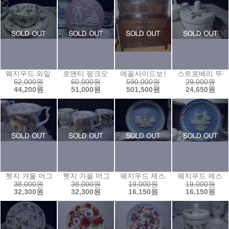
웨지우드 와일드스트로베리 피오니잔
로맨티 핑크오발원 플레이트
에꼴사이드보드♤
스트로베리 뚜껑
52,000원
60,000원
590,000원
29,000원
44,200원
51,000원
501,500원
24,650원
헷지 겨울 머그
헷지 가을 머그
웨지우드 제스퍼 1971년 크리스
웨지우드 제스퍼
38,000원
38,000원
19,000원
19,000원
32,300원
32,300원
16,150원
16,150원