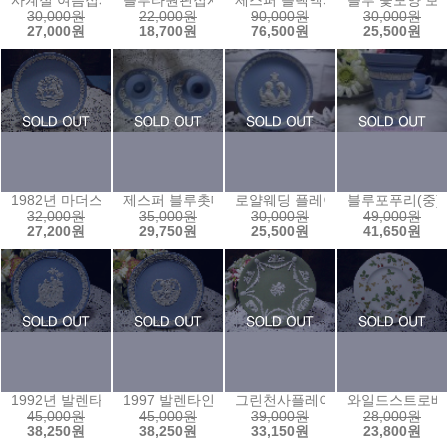
사계절 여름접시
블루타원핀접시ⓣ
제스퍼 블랙액자프레임
블루 꽃모양 보
30,000원
22,000원
90,000원
30,000원
27,000원
18,700원
76,500원
25,500원
1982년 마더스 플레이트
제스퍼 블루촛대한쌍
로얄웨딩 플레이트
블루포푸리(중)
32,000원
35,000원
30,000원
49,000원
27,200원
29,750원
25,500원
41,650원
1992년 발렌타인 플레이트
1997 발렌타인
그린천사플레이트
와일드스트로베리
45,000원
45,000원
39,000원
28,000원
38,250원
38,250원
33,150원
23,800원