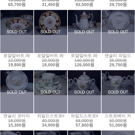
73,000원
37,000원
110,000원
35,000원
65,700원
31,450원
93,500원
29,750원
로얄알버트 레이디해밀턴 찬기1(13)
로얄알버트 레이디해밀턴 케익접시
로얄알버트 레이디해밀턴 커피팟
앤슬리 와일드튜
22,000원
20,000원
140,000원
35,000원
19,800원
18,000원
126,000원
29,750원
앤슬리 코타지가든 림습볼(20)
와일드스트로베리 캔잔(180ml)
와일드스트로베리 양손슈거볼
스트로베리 저그
18,000원
40,000원
68,000원
60,000원
15,300원
34,000원
57,800원
51,000원