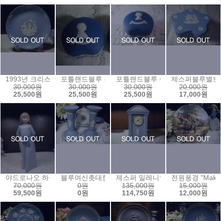
1993년 크리스마스 이어 플레이트
포틀랜드블루 황태자콩팥보석함
포틀랜드블루 여왕콩팥보석함
제스퍼블루별보
30,000원
30,000원
30,000원
20,000원
25,500원
25,500원
25,500원
17,000원
야드로나오 하늘색숙녀
블루여신촛대한쌍
제스퍼 밀레니엄 여신시계
전원풍경 "Making 
70,000원
0원
135,000원
15,000원
59,500원
0원
114,750원
12,000원