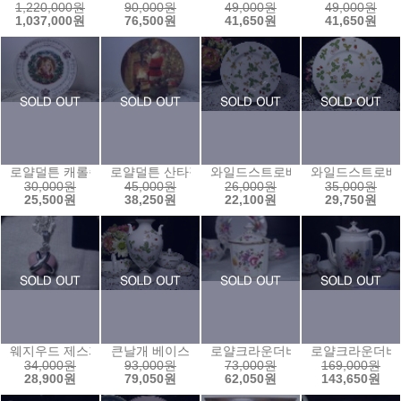
1,220,000원
90,000원
49,000원
49,000원
1,037,000원
76,500원
41,650원
41,650원
로얄덜튼 캐롤송접시1
로얄덜튼 산타접시1
와일드스트로베리 케익접시(15센
와일드스트로베리
30,000원
45,000원
26,000원
35,000원
25,500원
38,250원
22,100원
29,750원
웨지우드 제스퍼 쥬얼리2 (*펜던트만*)
큰날개 베이스
로얄크라운더비 잼팟1
로얄크라운더비
34,000원
93,000원
73,000원
169,000원
28,900원
79,050원
62,050원
143,650원