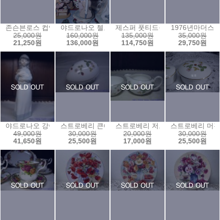
존슨븐로스 컵앤소서2
야드로나오 첼로소녀램프
제스퍼 풋티드볼
1976년마더스
25,000원
160,000원
135,000원
35,000원
21,250원
136,000원
114,750원
29,750원
야드로나오 강아지안은소녀
스트로베리 큰에그보석함
스트로베리 저그(c)
스트로베리 머
49,000원
30,000원
20,000원
30,000원
41,650원
25,500원
17,000원
25,500원