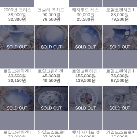
2006년 크리스마스 이어플레이트
앤슬리 옥차드골드 스탠드
웨지우드 제스퍼 루돌프종
로얄코펜하겐 B
38,000원
90,000원
30,000원
88,000원
32,300원
76,500원
25,500원
79,200원
로얄코펜하겐 B&G 블루시걸 갈매기 커피잔(180ml)
로얄코펜하겐 B&G 블루시걸 갈매기 습볼(24)
로얄코펜하겐 B&G 블루시걸 갈매
로얄코펜하겐 B&
33,500원
45,000원
155,000원
75,000원
30,150원
40,500원
139,500원
67,500원
로얄코펜하겐 B&G 블루시걸 갈매기 나뭇잎접시
와일드스트로베리 볼(16센티)
헷지 세이프 앳 라스트 접시
와일드스트로베리 