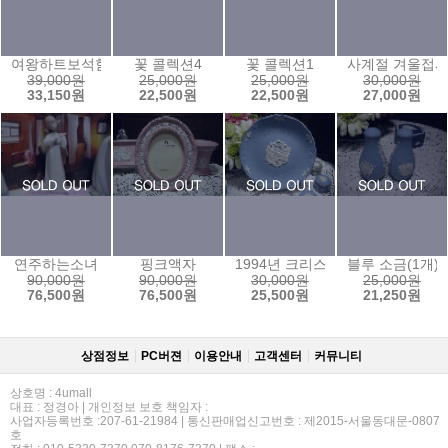
여왕하트보석함
꽃 콜렉션4
꽃 콜렉션1
사계절 겨울접
39,000원
25,000원
25,000원
30,000원
33,150원
22,500원
22,500원
27,000원
연주하는소녀
핑크액자
1994년 크리스마스 이어 플레이트
블루 소금(1개)
90,000원
90,000원
30,000원
25,000원
76,500원
76,500원
25,500원
21,250원
상점정보
PC버젼
이용안내
고객센터
커뮤니티
상호명 : 4umall
대표 : 정경아 | 개인정보 보호 책임자 :
사업자등록번호 :207-61-21984 | 통신판매업신고번호 : 제2015-서울동대문-0807
호