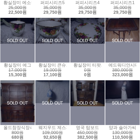
황실장미 에소컵앤소서
퍼피시리즈5
퍼피시리즈4
퍼피시리즈1
25,000원
35,000원
35,000원
35,000원
22,500원
29,750원
29,750원
29,750원
황실장미 에그
황실장미 큰슈거볼
황실장미 티팟스탠드
에드워디안시대
17,000원
19,000원
0원
380,000원
15,300원
17,100원
0원
323,000원
올드참장식장○
웨지우드 제스퍼 쥬얼리3
영국 탑보드
양과 숄아가씨
800원
109,000원
450,000원
130,000원
680원
92,650원
382,500원
110,500원