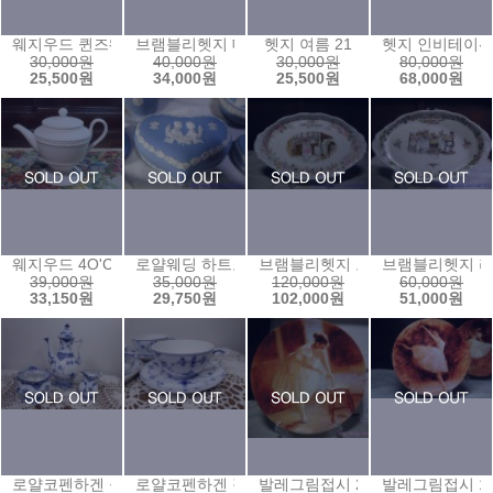
웨지우드 퀸즈웨어 주름습볼
브램블리헷지 데어리 접시
헷지 여름 21
헷지 인비테이션
30,000원
40,000원
30,000원
80,000원
25,500원
34,000원
25,500원
68,000원
웨지우드 4O'CLOCK 미니어처티팟
로얄웨딩 하트보석함1
브램블리헷지 포피리갈트레이
브램블리헷지 
39,000원
35,000원
120,000원
60,000원
33,150원
29,750원
102,000원
51,000원
로얄코펜하겐 풀레이스 악마팟(에소),슈거볼,크리머 셋트
로얄코펜하겐 점보컵앤소서1
발레그림접시 2
발레그림접시 1