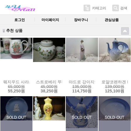
카테고리
검색
로그인
마이페이지
장바구니
관심상품
추천 상품
웨지우드 사라스가든 둥근저그(레드)
스트로베리 뚜껑함2
야드로 강아지안고 나들이숙녀
로얄코펜하겐 B
65,000원
45,000원
135,000원
139,000원
55,250원
38,250원
114,750원
125,100원