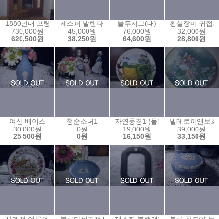
1880년대 프랑스엔틱 옷장
제스퍼 발렌타인 1994년 플레이트
블루저그(대)
황실장미 귀접
730,000원
45,000원
76,000원
32,000원
620,500원
38,250원
64,600원
28,800원
여신 베이스
청순소녀1
자연풍경1 (들판과 작은새)
빌레로이앤보흐
30,000원
0원
19,000원
39,000원
25,500원
0원
16,150원
33,150원