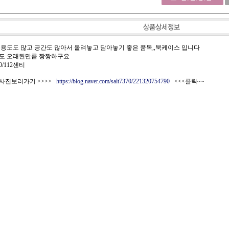
 용도도 많고 공간도 많아서 올려놓고 담아놓기 좋은 품목,,북케이스 입니다
도 오래된만큼 짱짱하구요
20/112센티
사진보러가기 >>>>
https://blog.naver.com/salt7370/221320754790
<<<클릭~~