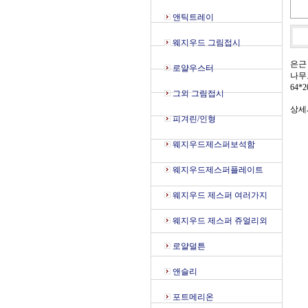
앤틱트레이
웨지우드 그림접시
은근
로얄우스터
나무
64*
그외 그림접시
상세
피겨린/인형
웨지우드제스퍼보석함
웨지우드제스퍼플레이트
웨지우드 제스퍼 여러가지
웨지우드 제스퍼 쥬얼리외
로얄덜튼
앤슬리
포트메리온