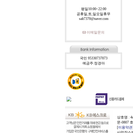
평일10:00~22:00
공휴일,토,일요일휴무
salt7370@naver.com
이메일문의
국민 95330737073
예금주:정경아
상호명 : 4
문-0807 
[
이용약관
사업장소재지