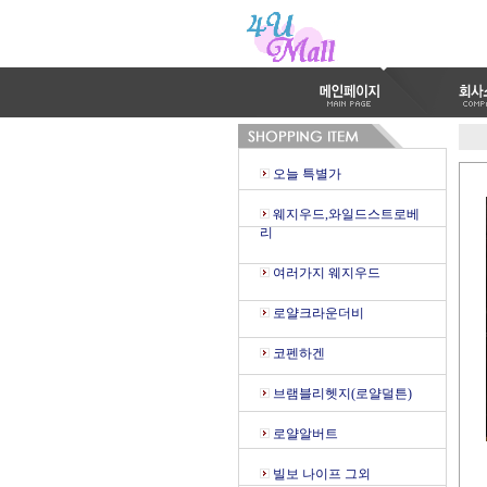
오늘 특별가
웨지우드,와일드스트로베
리
여러가지 웨지우드
로얄크라운더비
코펜하겐
브램블리헷지(로얄덜튼)
로얄알버트
빌보 나이프 그외