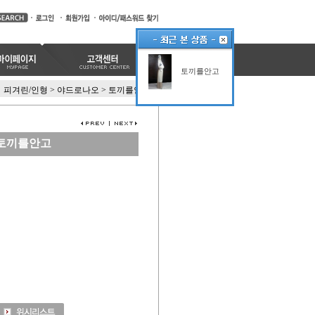
토끼를안고
피겨린/인형
>
야드로나오
>
토끼를안고
토끼를안고