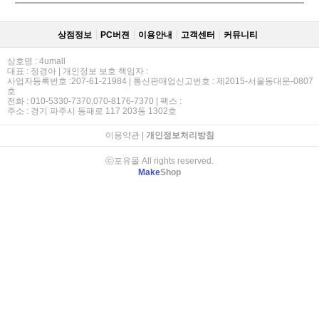
상점정보
PC버젼
이용안내
고객센터
커뮤니티
상호명 : 4umall
대표 : 정경아 | 개인정보 보호 책임자 :
사업자등록번호 :207-61-21984 | 통신판매업신고번호 : 제2015-서울동대문-0807
호
전화 : 010-5330-7370,070-8176-7370 | 팩스 :
주소 : 경기 파주시 동패로 117 203동 1302호
이용약관
|
개인정보처리방침
ⓒ포유몰 All rights reserved.
Make
Shop