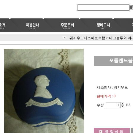
웨지우드제스퍼보석함
>
다크블루외 여
포틀랜드블
제조회사 : 웨지우드
판매가격 : 0
수량
EA