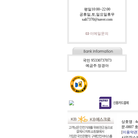
평일10:00~22:00
공휴일,토,일요일휴무
salt7370@naver.com
이메일문의
국민 95330737073
예금주:정경아
상호명 : 4
문-0807 
[
이용약관
사업장소재지