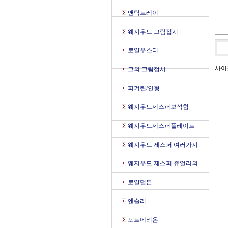
앤틱트레이
웨지우드 그림접시
로얄우스터
사이즈
그외 그림접시
피겨린/인형
웨지우드제스퍼보석함
웨지우드제스퍼플레이트
웨지우드 제스퍼 여러가지
웨지우드 제스퍼 쥬얼리외
로얄덜튼
앤슬리
포트메리온