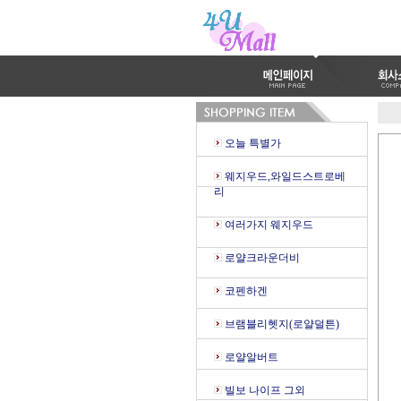
오늘 특별가
웨지우드,와일드스트로베
리
여러가지 웨지우드
로얄크라운더비
코펜하겐
브램블리헷지(로얄덜튼)
로얄알버트
빌보 나이프 그외