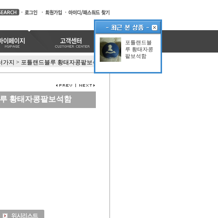
포틀랜드블
루 황태자콩
팥보석함
러가지
>
포틀랜드블루 황태자콩팥보석함
루 황태자콩팥보석함