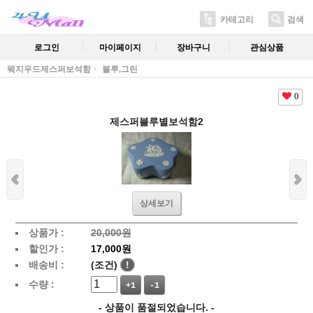
카테고리
검색
로그인
마이페이지
장바구니
관심상품
웨지우드제스퍼보석함
블루,그린
0
제스퍼블루별보석함2
상세보기
상품가 :
20,000원
할인가 :
17,000원
배송비 :
(조건)
!
수량 :
+1
-1
- 상품이 품절되었습니다. -