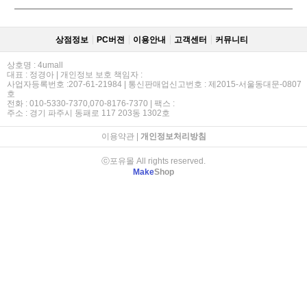
상점정보
PC버젼
이용안내
고객센터
커뮤니티
상호명 : 4umall
대표 : 정경아 | 개인정보 보호 책임자 :
사업자등록번호 :207-61-21984 | 통신판매업신고번호 : 제2015-서울동대문-0807
호
전화 : 010-5330-7370,070-8176-7370 | 팩스 :
주소 : 경기 파주시 동패로 117 203동 1302호
이용약관
|
개인정보처리방침
ⓒ포유몰 All rights reserved.
Make
Shop