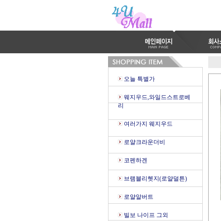
오늘 특별가
웨지우드,와일드스트로베
리
여러가지 웨지우드
로얄크라운더비
코펜하겐
브램블리헷지(로얄덜튼)
로얄알버트
빌보 나이프 그외