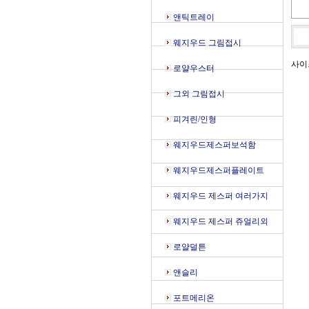
앤틱트레이
웨지우드 그림접시
사이즈
로얄우스터
그외 그림접시
피겨린/인형
웨지우드제스퍼보석함
웨지우드제스퍼플레이트
웨지우드 제스퍼 여러가지
웨지우드 제스퍼 쥬얼리외
로얄덜튼
앤슬리
포트메리온