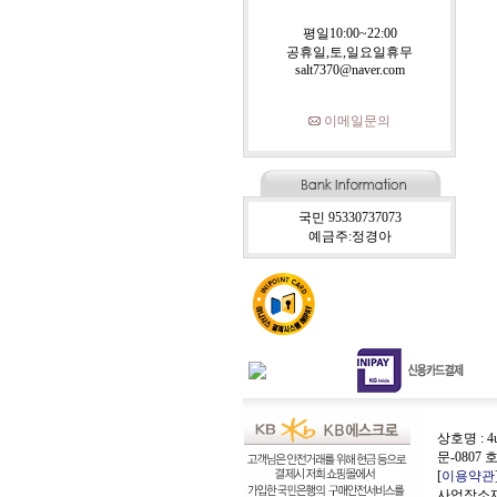
평일10:00~22:00
공휴일,토,일요일휴무
salt7370@naver.com
이메일문의
국민 95330737073
예금주:정경아
상호명 : 4
문-0807 
[
이용약관
사업장소재지