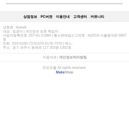
상점정보
PC버젼
이용안내
고객센터
커뮤니티
상호명 : 4umall
대표 : 정경아 | 개인정보 보호 책임자 :
사업자등록번호 :207-61-21984 | 통신판매업신고번호 : 제2015-서울동대문-0807
호
전화 : 010-5330-7370,070-8176-7370 | 팩스 :
주소 : 경기 파주시 동패로 117 203동 1302호
이용약관
|
개인정보처리방침
ⓒ포유몰 All rights reserved.
Make
Shop