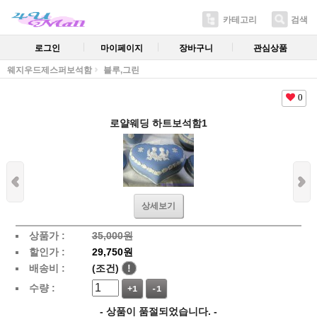
카테고리
검색
로그인
마이페이지
장바구니
관심상품
웨지우드제스퍼보석함
블루,그린
0
로얄웨딩 하트보석함1
상세보기
상품가 :
35,000원
할인가 :
29,750원
배송비 :
(조건)
!
수량 :
+1
-1
- 상품이 품절되었습니다. -