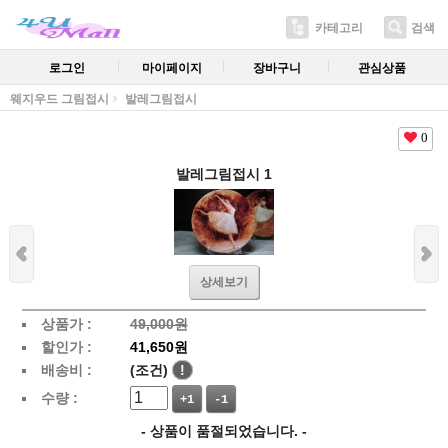
카테고리
검색
로그인
마이페이지
장바구니
관심상품
웨지우드 그림접시
발레그림접시
0
발레그림접시 1
상세보기
상품가 :
49,000원
할인가 :
41,650원
배송비 :
(조건)
!
수량 :
+1
-1
- 상품이 품절되었습니다. -