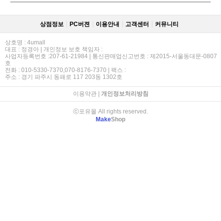
상점정보
PC버젼
이용안내
고객센터
커뮤니티
상호명 : 4umall
대표 : 정경아 | 개인정보 보호 책임자 :
사업자등록번호 :207-61-21984 | 통신판매업신고번호 : 제2015-서울동대문-0807
호
전화 : 010-5330-7370,070-8176-7370 | 팩스 :
주소 : 경기 파주시 동패로 117 203동 1302호
이용약관
|
개인정보처리방침
ⓒ포유몰 All rights reserved.
Make
Shop