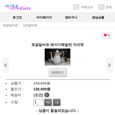
카테고리
검색
로그인
마이페이지
장바구니
관심상품
로얄알버트
그외알버트
0
로얄알버트 레이디해밀턴 커피팟
상세보기
상품가 :
140,000원
할인가 :
126,000원
배송비 :
(조건)
!
수량 :
+1
-1
- 상품이 품절되었습니다. -