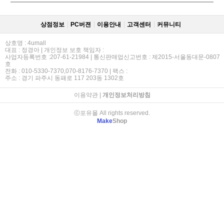
상점정보
PC버젼
이용안내
고객센터
커뮤니티
상호명 : 4umall
대표 : 정경아 | 개인정보 보호 책임자 :
사업자등록번호 :207-61-21984 | 통신판매업신고번호 : 제2015-서울동대문-0807
호
전화 : 010-5330-7370,070-8176-7370 | 팩스 :
주소 : 경기 파주시 동패로 117 203동 1302호
이용약관
|
개인정보처리방침
ⓒ포유몰 All rights reserved.
Make
Shop