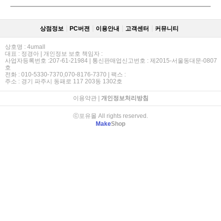
상점정보
PC버젼
이용안내
고객센터
커뮤니티
상호명 : 4umall
대표 : 정경아 | 개인정보 보호 책임자 :
사업자등록번호 :207-61-21984 | 통신판매업신고번호 : 제2015-서울동대문-0807
호
전화 : 010-5330-7370,070-8176-7370 | 팩스 :
주소 : 경기 파주시 동패로 117 203동 1302호
이용약관
|
개인정보처리방침
ⓒ포유몰 All rights reserved.
Make
Shop