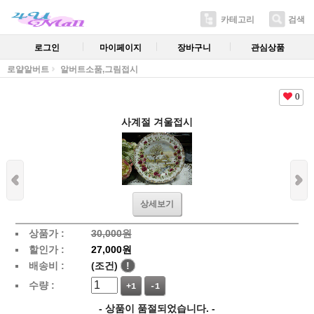
카테고리
검색
로그인
마이페이지
장바구니
관심상품
로얄알버트
알버트소품,그림접시
0
사계절 겨울접시
상세보기
상품가 :
30,000원
할인가 :
27,000원
배송비 :
(조건)
!
수량 :
+1
-1
- 상품이 품절되었습니다. -