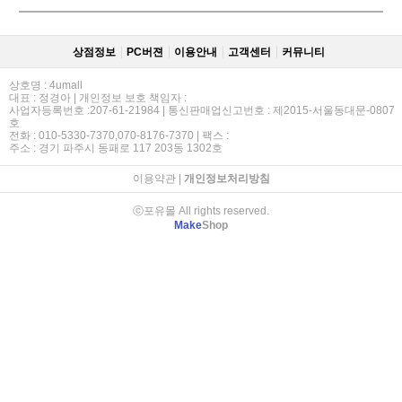
상점정보
PC버젼
이용안내
고객센터
커뮤니티
상호명 : 4umall
대표 : 정경아 | 개인정보 보호 책임자 :
사업자등록번호 :207-61-21984 | 통신판매업신고번호 : 제2015-서울동대문-0807
호
전화 : 010-5330-7370,070-8176-7370 | 팩스 :
주소 : 경기 파주시 동패로 117 203동 1302호
이용약관
|
개인정보처리방침
ⓒ포유몰 All rights reserved.
Make
Shop