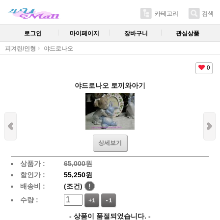
카테고리
검색
로그인
마이페이지
장바구니
관심상품
피겨린/인형
야드로나오
0
야드로나오 토끼와아기
상세보기
상품가 :
65,000원
할인가 :
55,250원
배송비 :
(조건)
!
수량 :
+1
-1
- 상품이 품절되었습니다. -