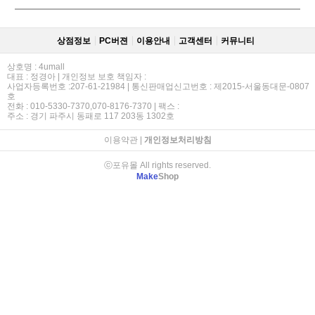
상점정보
PC버젼
이용안내
고객센터
커뮤니티
상호명 : 4umall
대표 : 정경아 | 개인정보 보호 책임자 :
사업자등록번호 :207-61-21984 | 통신판매업신고번호 : 제2015-서울동대문-0807
호
전화 : 010-5330-7370,070-8176-7370 | 팩스 :
주소 : 경기 파주시 동패로 117 203동 1302호
이용약관
|
개인정보처리방침
ⓒ포유몰 All rights reserved.
Make
Shop