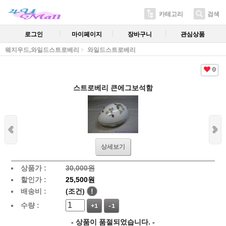
카테고리
검색
로그인
마이페이지
장바구니
관심상품
웨지우드,와일드스트로베리
와일드스트로베리
0
스트로베리 큰에그보석함
상세보기
상품가 :
30,000원
할인가 :
25,500원
배송비 :
(조건)
!
수량 :
+1
-1
- 상품이 품절되었습니다. -