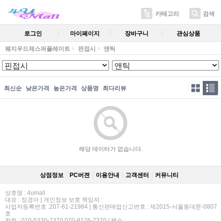
카테고리
검색
로그인
마이페이지
장바구니
관심상품
웨지우드제스퍼플레이트
핀접시
앤틱
최신순
낮은가격
높은가격
상품명
최다리뷰
해당 데이터가 없습니다.
상점정보
PC버젼
이용안내
고객센터
커뮤니티
상호명 : 4umall
대표 : 정경아 | 개인정보 보호 책임자 :
사업자등록번호 :207-61-21984 | 통신판매업신고번호 : 제2015-서울동대문-0807
호
전화 : 010-5330-7370,070-8176-7370 | 팩스 :